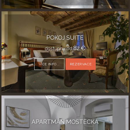
POKOJ SUITE
82
€
dostupný od
VÍCE INFO...
REZERVACE
APARTMÁN MOSTECKÁ