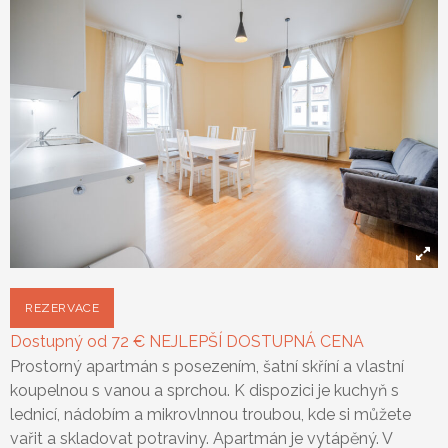
Vyberte prosím věk dětí.:
REZERVACE
Dostupný od
72
€
NEJLEPŠÍ DOSTUPNÁ CENA
Prostorný apartmán s posezením, šatní skříní a vlastní
koupelnou s vanou a sprchou. K dispozici je kuchyň s
lednicí, nádobím a mikrovlnnou troubou, kde si můžete
vařit a skladovat potraviny. Apartmán je vytápěný. V