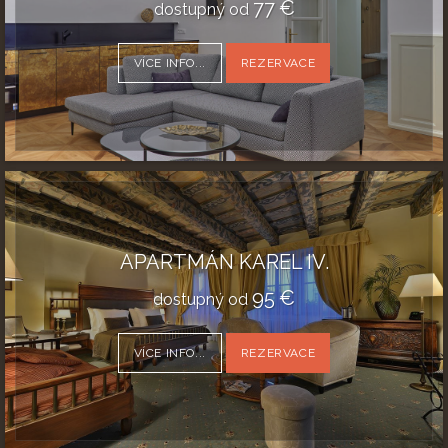
77
€
dostupný od
VÍCE INFO...
REZERVACE
APARTMÁN KAREL IV.
95
€
dostupný od
VÍCE INFO...
REZERVACE