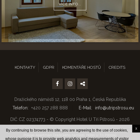
VÍCE INFO...
KONTAKTY
GDPR
KOMENTÁŘE HOSTŮ
CREDITS
Dražického náměstí 12, 118 00 Praha 1, Česká Republika
Telefon
+420 257 288 888
E-Mail
info@utripstrosu.eu
DIČ CZ 02374773 - © Copyright Hotel U Tří Pštrosů - 2026
x
By continuing to browse this site, you are agreeing to the use of cookies,
Pokoje-Apartmán Dražického náměstí
Hotel U Tří Pštrosů
whose purpose it is to provide web analytics and measurements of visitor