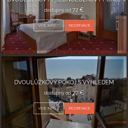
72
€
dostupný od
VÍCE INFO...
REZERVACE
DVOULŮŽKOVÝ POKOJ S VÝHLEDEM
77
€
dostupný od
VÍCE INFO...
REZERVACE