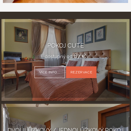
POKOJ CUTE
67
€
dostupný od
VÍCE INFO...
REZERVACE
DVOULŮŽKOVÝ / JEDNOLŮŽKOVÝ POKOJ