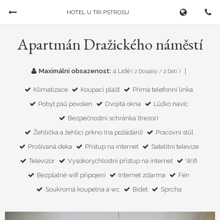
HOTEL U TRI PSTROSU
Rezervovat pokoj
Apartmán Dražického náměstí
PŘÍJEZD
ODJEZD
Maximální obsazenost:
4 Lidé
( 2 Dospělý / 2
Děti
)
07/08/2026
...
Klimatizace
Koupací plášť
Přímá telefonní linka
Pobyt psů povolen
Dvojitá okna
Lůžko navíc
DOSPĚLÍ
DĚTI
Bezpečnostní schránka (trezor)
Žehlička a žehlicí prkno (na požádání)
Pracovní stůl
Prošívaná deka
Přístup na internet
Satelitní televize
Televizor
Vysokorychlostní přístup na internet
Wifi
Bezplatné wifi připojení
Internet zdarma
Fén
Soukromá koupelna a wc
Bidet
Sprcha
Zrušit Rezervaci