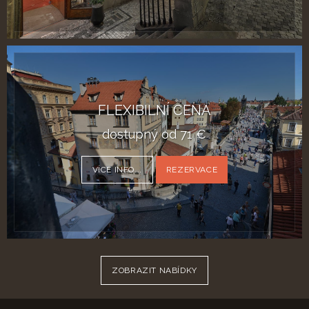
FLEXIBILNÍ CENA
dostupný od
71
€
VÍCE INFO...
REZERVACE
ZOBRAZIT NABÍDKY