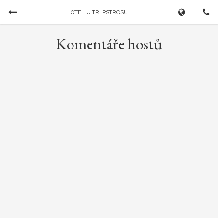
HOTEL U TRI PSTROSU
Rezervovat pokoj
Komentáře hostů
PŘÍJEZD
ODJEZD
07/08/2026
...
DOSPĚLÍ
DĚTI
Zrušit Rezervaci