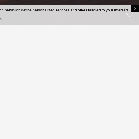
x
g behavior, define personalized services and offers tailored to your interests,
re
★
★
h míst
ZOBRAZIT RECENZE HOSTŮ.
lůžek
.
ím.