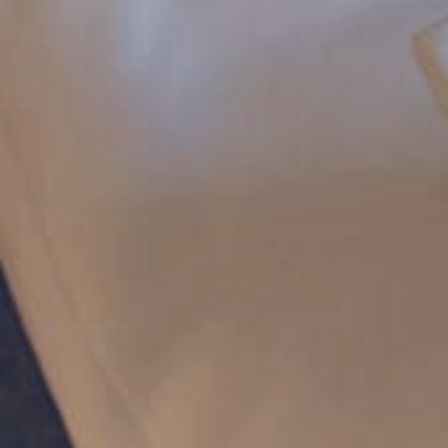
23
24
25
26
27
30
31
Dospělí
Děti
Vyberte prosím věk dětí.: