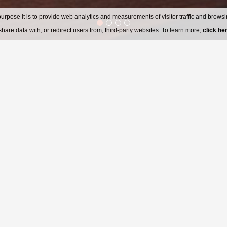
urpose it is to provide web analytics and measurements of visitor traffic and browsin
hare data with, or redirect users from, third-party websites. To learn more,
click he
otelu U Tří Pštrosů
★
★
Stylový hotel v centru Prahy
ém srdci Prahy, přímo u paty Karlova mostu, jedné z
lá čtvrť Malá Strana je považována za jedno z nejkrásnějšíc
naleznete také Pražský hrad, ostrov Kampa a mnoho dalších
tování v
18 pokojích a apartmánech o celkové kapacitě 40 
ckým nábytkem, sociálním zařízením, satelitní LCD televizí,
nem s přímou vobou a samozřejmě bezplatným WiFi připojen