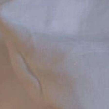
28
29
27
28
29
30
Zrušit Rezervaci