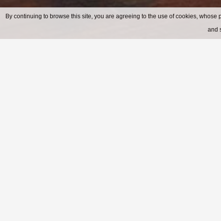
By continuing to browse this site, you are agreeing to the use of cookies, whose p
•
•
•
•
and s
H
Hotel U Tří Pštrosů
se nachází v sam
nevýznamnějších českých památek. Ce
v Praze a kromě Karlova mostu zde 
zajímavostí.
Historická budova hotelu nabízí uby
Všechny pokoje jsou vybaveny histori
trezorem, minibarem, fénem, telefo