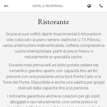
HOTEL U TRI PSTROSU
Prenota ora
Ristorante
ARRIVO
PARTENZA
Grazie ai suoi soffitti dipinti rinascimentali il ristorante in
06/08/2026
...
stile collocato al piano terreno dell’hotel U Tří Pštrosů
vanta un’atmosfera indimenticabile. L’offerta comprende la
cucina internazionale, piatti di pesce fresco e
ADULTI
BAMBINI
naturalmente le specialità ceche.
Durante mesi primaverili ed estivi potete sedere nel
romantico giardino aperto con capacità fino ad 80
persone con una posizione unica tra il Ponte Carlo e la
Torre del Ponte. Disponibile è anche una saletta per gruppi
riservati dalla capacità fino a 15 persone.
l ristorante garantisce anche le colazioni per gli ospiti
Cancella una prenotazione
alloggiati e qui naturalmente, così come presso la