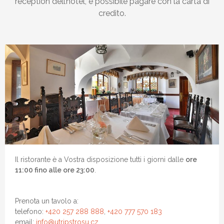
reception dell’hotel, è possibile pagare con la carta di
credito.
Scegli le età dei bambini:
Il ristorante è a Vostra disposizione tutti i giorni dalle
ore
11:00 fino alle ore 23:00
.
Prenota un tavolo a:
telefono:
+420 257 288 888
,
+420 777 570 183
email:
info@utripstrosu.cz